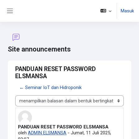
Lewati ke konten utama
Masuk
Panel samping
Site announcements
PANDUAN RESET PASSWORD
ELSMANSA
← Seminar IoT dan Hidroponik
Mode tampilan
PANDUAN RESET PASSWORD ELSMANSA
Jumlah balasan: 0
oleh
ADMIN ELSMANSA
-
Jumat, 11 Juli 2025,