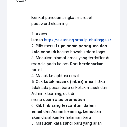
02:07
Berikut panduan singkat mereset
password elearning
1. Akses
laman
https://elearning.sma1purbalingga.sch.id/log
2. Pilih menu
Lupa nama pengguna dan
kata sandi
di bagian bawah kolom login
3. Masukan alamat email yang terdaftar di
moodle pada kolom
Cari berdasarkan
surel
4. Masuk ke aplikasi email
5. Cek
kotak masuk (inbox) email
. Jika
tidak ada pesan baru di kotak masuk dari
Admin Elearning, cek di
menu
spam
atau
promotion
6. Klik
link yang tercantum dalam
email
dari Admin Elearning, kemudian
akan diarahkan ke halaman baru
7. Masukan kata sandi baru yang akan